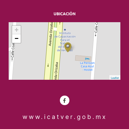
UBICACIÓN
+
−
Leaflet
www.icatver.gob.mx