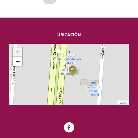
UBICACIÓN
+
−
Leaflet