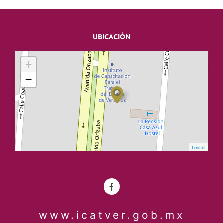
UBICACIÓN
+
−
Leaflet
www.icatver.gob.mx