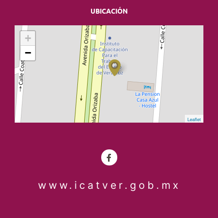
UBICACIÓN
+
−
Leaflet
www.icatver.gob.mx