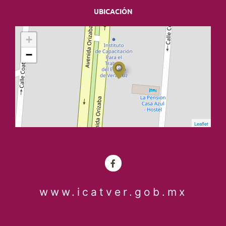
UBICACIÓN
+
−
Leaflet
www.icatver.gob.mx