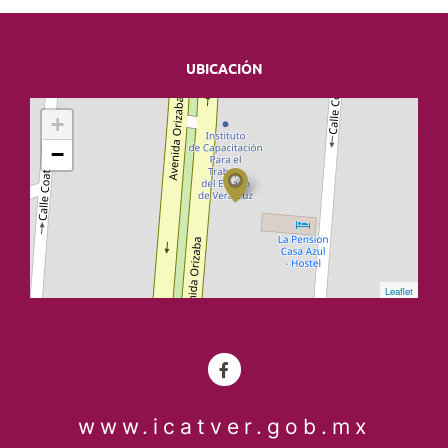
UBICACIÓN
+
−
Leaflet
www.icatver.gob.mx