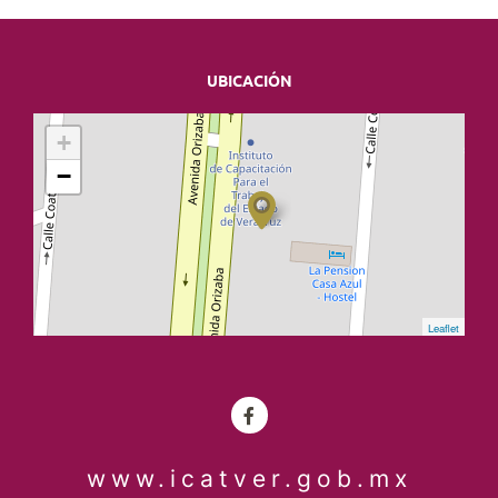
UBICACIÓN
+
−
Leaflet
www.icatver.gob.mx