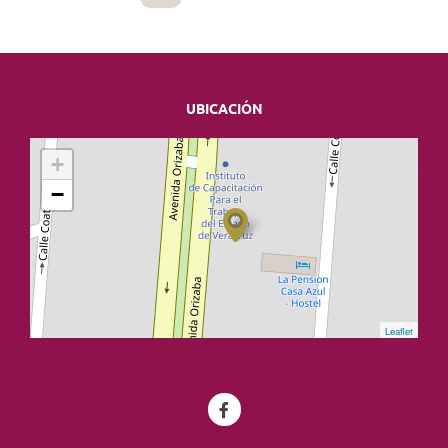
UBICACIÓN
+
−
Leaflet