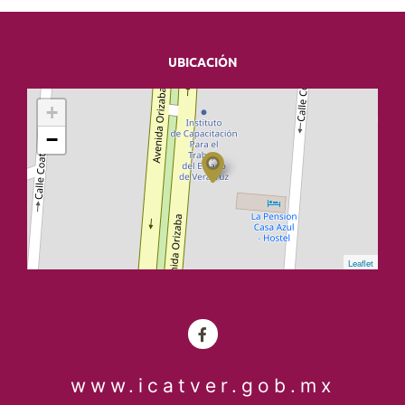
UBICACIÓN
+
−
Leaflet
www.icatver.gob.mx