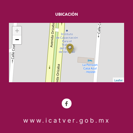
UBICACIÓN
+
−
Leaflet
www.icatver.gob.mx