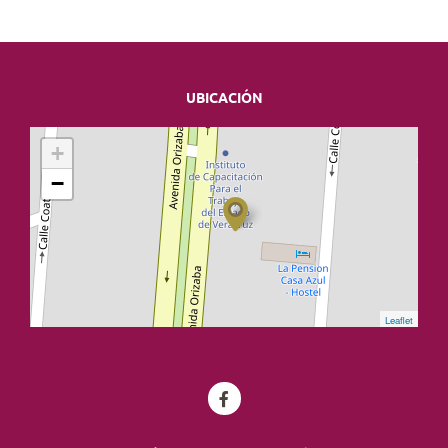
UBICACIÓN
+
−
Leaflet