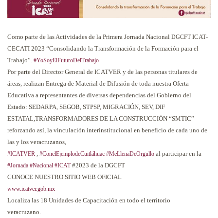
Como parte de las Actividades de la Primera Jornada Nacional
ICAT-
DGCFT
CECATI 2023 “Consolidando la Transformación de la Formación para el
Trabajo”.
#YoSoyElFuturoDelTrabajo
Por parte del Director General de ICATVER y de las personas titulares de
áreas, realizan Entrega de Material de Difusión de toda nuestra Oferta
Educativa a representantes de diversas dependencias del Gobierno del
Estado: SEDARPA, SEGOB, STPSP, MIGRACIÓN, SEV, DIF
ESTATAL,TRANSFORMADORES DE LA CONSTRUCCIÓN “SMTIC”
reforzando así, la vinculación interinstitucional en beneficio de cada uno de
las y los veracruzanos,
,
al participar en la
#ICATVER
#ConelEjemplodeCuitláhuac
#MeLlenaDeOrgullo
#2023 de la DGCFT
#Jornada
#Nacional
#ICAT
CONOCE NUESTRO SITIO WEB OFICIAL
www.icatver.gob.mx
Localiza las 18 Unidades de Capacitación en todo el territorio
veracruzano.