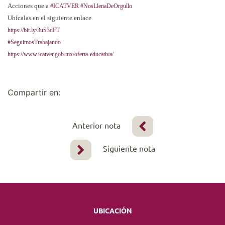
Acciones que a
#ICATVER
#NosLlenaDeOrgullo
Ubícalas en el siguiente enlace
https://bit.ly/3uS3dFT
#SeguimosTrabajando
https://www.icatver.gob.mx/oferta-educativa/
Compartir en:
Anterior nota
Siguiente nota
UBICACIÓN