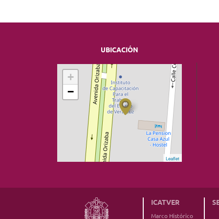
UBICACIÓN
+
−
Leaflet
ICATVER
S
Marco Histórico