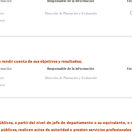
rmación
Responsable de la Información
Fec
0
Dirección de Planeación y Evaluación
stre
stre
 rendir cuenta de sus objetivos y resultados;
ormación
Responsable de la Información
Fec
Dirección de Planeación y Evaluación
stre
stre
públicos, a partir del nivel de jefe de departamento o su equivalente, o
públicos, realicen actos de autoridad o presten servicios profesionales