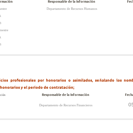
ormación
Responsable de la Información
Fec
estre
Departamento de Recursos Humanos
A
B
mestre
A
 B
icios profesionales por honorarios o asimilados, señalando los nomb
 honorarios y el periodo de contratación;
Responsable de la Información
Fech
ción
0
Departamento de Recursos Financieros