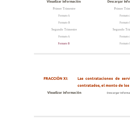
Visualizar información
Descargar Inf
Primer Trimestre
Primer Trim
Formato A
Formato 
Formato B
Formato 
Segundo Trimestre
Segundo Tri
Formato A
Formato 
Formato B
Formato
FRACCIÓN XI:
Las contrataciones de serv
contratados, el monto de los
Visualizar información
Descargar Informa