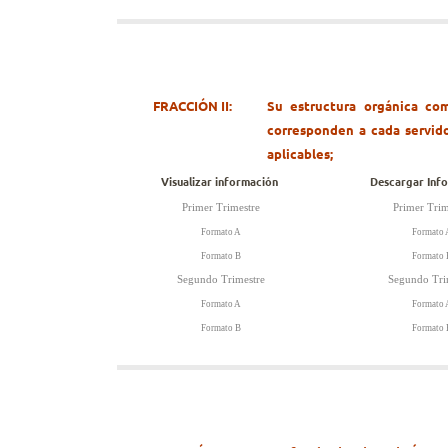
FRACCIÓN II:
Su estructura orgánica com
corresponden a cada servido
aplicables;
Visualizar información
Descargar Inf
Primer Trimestre
Primer Trim
Formato A
Formato 
Formato B
Formato
Segundo Trimestre
Segundo Tri
Formato A
Formato 
Formato B
Formato