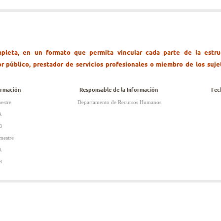
pleta, en un formato que permita vincular cada parte de la estruc
r público, prestador de servicios profesionales o miembro de los suje
ormación
Responsable de la Información
Fec
estre
Departamento de Recursos Humanos
A
 B
mestre
A
 B