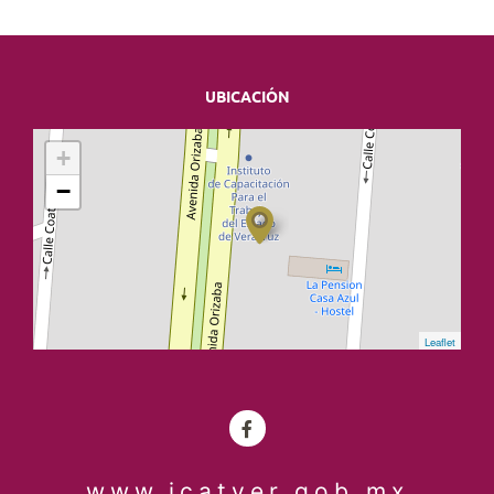
UBICACIÓN
+
−
Leaflet
www.icatver.gob.mx